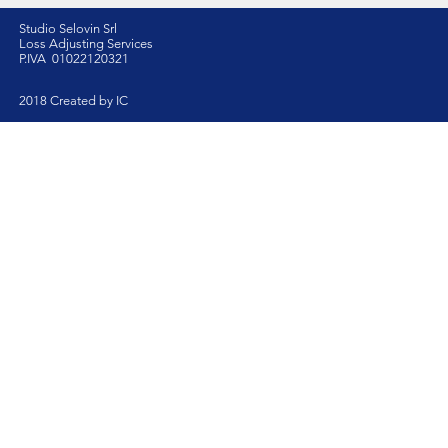
Studio Selovin Srl
Loss Adjusting Services
P.IVA 01022120321
2018 Created by IC